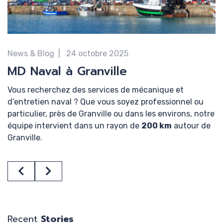
lég
News & Blog
24 octobre 2025
MD Naval à Granville
Vous recherchez des services de mécanique et
d’entretien naval ? Que vous soyez professionnel ou
particulier, près de Granville ou dans les environs, notre
équipe intervient dans un rayon de
200 km
autour de
Granville.
Contactez-nous !
Previous
Next
C’est en juin 2024 que MD Naval a franchi une nouvelle
étape en reprenant l’entreprise
ETS Tirot
, située à
Granville
. L’entreprise propose des services de
mécanique marine
et d’
entretien des navires
pour
Recent
Stories