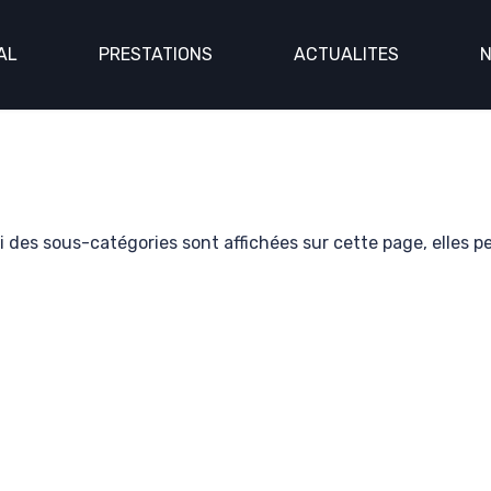
AL
PRESTATIONS
ACTUALITES
N
gales
Si des sous-catégories sont affichées sur cette page, elles p
générales
ité