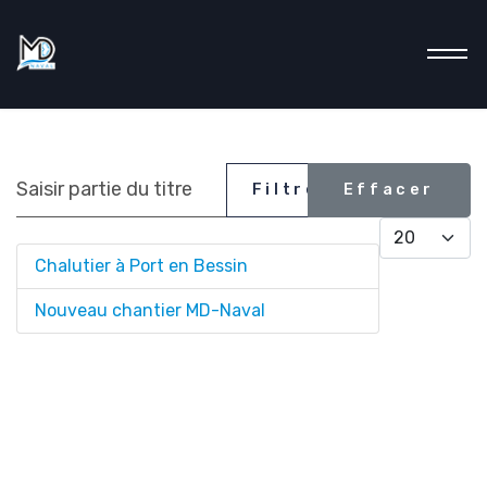
Saisir partie du titre
mentions
Filtre
Effacer
Afficher #
légales
Chalutier à Port en Bessin
Nouveau chantier MD-Naval
Conditions
générales