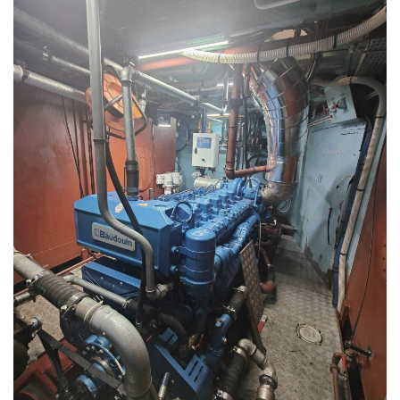
gén
conf